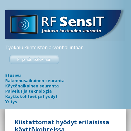
Työkalu kiinteistön arvonhallintaan
Kirjaudu palveluun
Skip
Etusivu
to
Rakennusaikainen seuranta
content
Käytönaikainen seuranta
Palvelut ja teknologia
Käyttökohteet ja hyödyt
Yritys
Kiistattomat hyödyt erilaisissa
käyttökohteissa