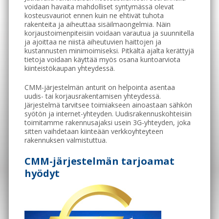
voidaan havaita mahdolliset syntymässä olevat
kosteusvauriot ennen kuin ne ehtivät tuhota
rakenteita ja aiheuttaa sisäilmaongelmia. Näin
korjaustoimenpiteisiin voidaan varautua ja suunnitella
ja ajoittaa ne niistä aiheutuvien haittojen ja
kustannusten minimoimiseksi. Pitkältä ajalta kerättyjä
tietoja voidaan käyttää myös osana kuntoarviota
kiinteistökaupan yhteydessä.
CMM-järjestelmän anturit on helpointa asentaa
uudis- tai korjausrakentamisen yhteydessä.
Järjestelmä tarvitsee toimiakseen ainoastaan sähkön
syötön ja internet-yhteyden. Uudisrakennuskohteisiin
toimitamme rakennusajaksi usein 3G-yhteyden, joka
sitten vaihdetaan kiinteään verkkoyhteyteen
rakennuksen valmistuttua.
CMM-järjestelmän tarjoamat
hyödyt