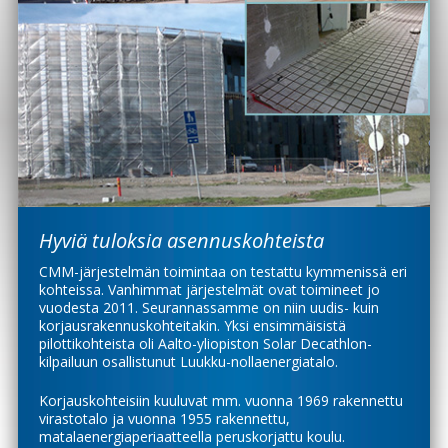
Hyviä tuloksia asennuskohteista
CMM-järjestelmän toimintaa on testattu kymmenissä eri
kohteissa. Vanhimmat järjestelmät ovat toimineet jo
vuodesta 2011. Seurannassamme on niin uudis- kuin
korjausrakennuskohteitakin. Yksi ensimmäisistä
pilottikohteista oli Aalto-yliopiston Solar Decathlon-
kilpailuun osallistunut Luukku-nollaenergiatalo.
Korjauskohteisiin kuuluvat mm. vuonna 1969 rakennettu
virastotalo ja vuonna 1955 rakennettu,
matalaenergiaperiaatteella peruskorjattu koulu.