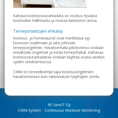
Kattava kosteusseurantadata on osoitus hyvästä
kosteuden hallinnasta ja nostaa kiinteistön arvoa.
Terveyshaittojen ehkäisy
Kosteus- ja homevauriot ovat merkittävä syy
huonoon sisäilmaan ja siitä johtuviin
terveysongelmiin. Havaitsemalla piilokosteus voidaan
ennakoida ongelmat ja estää terveyshaitat. Kattavaa
kosteusseurantadataa voidaan käyttää osana oireilun
syiden selvittämisessä.
CMM on terveellisempi tapa kosteusongelmien
havaitsemiseen kuin rakennuksen käyttäjien oireilu.
RF SensIT Oy
CMM-System - Continuous Moisture Monitoring