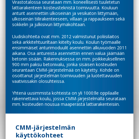
Virastotalossa seurataan mm. koneellisesti tuuletetun
lattiarakenteen kosteusteknistä toimivuutta. Kouluun
anturit asennettiin ulkoseinän ja vesikaton liittymään,
ulkoseinän tiilirakenteeseen, villaan ja rappaukseen sekä
sokkelin ja julkisivun liittymäkohtaan.
Uudiskohteita ovat mm. 2012 valmistunut poliisilaitos
sekä arkkitehtuuriltaan kiitelty koulu. Koulun työmaalle
ensimmäiset anturimoduulit asennettiin alkuvuoden 2011
aikana. Osa antureista asennettiin ennen valua jäämään
betonin sisään. Rakennuksessa on mm. poikkeuksellinen
900 mm paksu betonivalu, jonka sisäisen kosteuden
seurantaan CMM-järjestelmää on käytetty. Kohde on
osoittanut järjestelmän toimivuuden ja luotettavuuden
vaativissakin olosuhteissa.
Yhtenä uusimmista kohteista on yli 1000:lle oppilaalle
rakennettava koulu, jossa CMM-järjestelmällä seurataan
mm. kosteuden nousua maaperästä lattiarakenteisiin.
CMM-järjestelmän
käyttökohteet