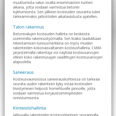
muuttumista valun sisällä ensimmäisten tuntien
aikana, jotta voidaan varmistua betonin
lujittumisesta. Sen jälkeen kosteuden seuranta tulee
tärkeämmäksi jatkotöiden aikataulutusta ajatellen.
Talon rakennus
Betonivalujen kosteuden hallinta on keskeistä
useimmilla rakennustyömailla. Sen lisäksi laadukkaan
rekentamisen tunnusmerkkinä on myös muiden
rakenteiden kokonaisvaltainen kosteushallinta. CMM-
järjestelmällä rakentaja voi näyttää kosteusarvojen
olleen koko rakennusajan vaadittujen kosteusarvojen
alapuolella.
Saneeraus
Kosteusvaurioisissa saneerauskohteissa on tärkeää
seurata uuden rakenteen kyky estää kosteuden
tiivistyminen helposti homehtuville pinnoille, jotta
voidaan varmistua korjaustoimenpiteiden
onnistumisesta.
Kiinteistöhallinta
Jatkuvalla rakenteiden kosteustilanteen seurannalla